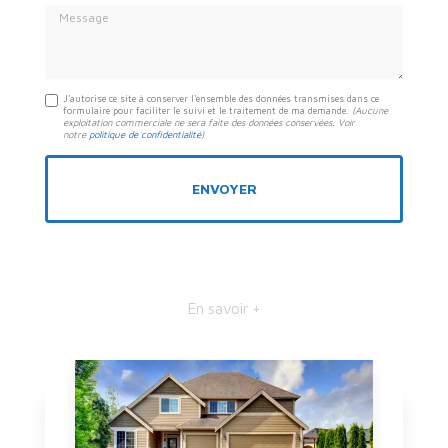
Message
J'autorise ce site à conserver l'ensemble des données transmises dans ce
formulaire pour faciliter le suivi et le traitement de ma demande.
(Aucune
exploitation commerciale ne sera faite des données conservées. Voir
notre
politique de confidentialité
)
En savoir +