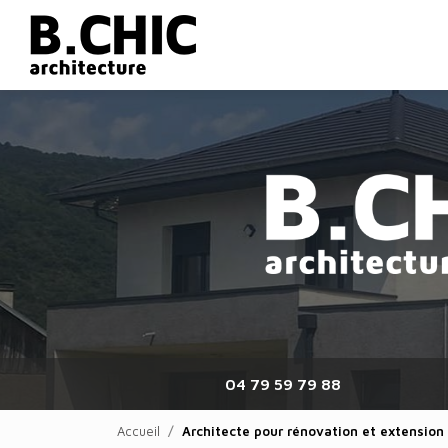
Navigation principale
Aller
au
contenu
principal
04 79 59 79 88
Accueil
Architecte pour rénovation et extension