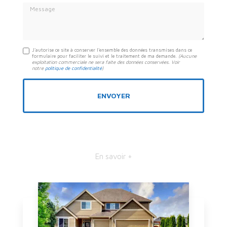
Message
J'autorise ce site à conserver l'ensemble des données transmises dans ce
formulaire pour faciliter le suivi et le traitement de ma demande.
(Aucune
exploitation commerciale ne sera faite des données conservées. Voir
notre
politique de confidentialité
)
En savoir +