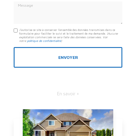
Message
J'autorise ce site à conserver l'ensemble des données transmises dans ce
formulaire pour faciliter le suivi et le traitement de ma demande.
(Aucune
exploitation commerciale ne sera faite des données conservées. Voir
notre
politique de confidentialité
)
En savoir +