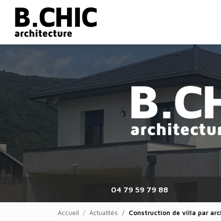
Navigation principale
Aller
au
contenu
principal
04 79 59 79 88
Accueil
Actualités
Construction de villa par a