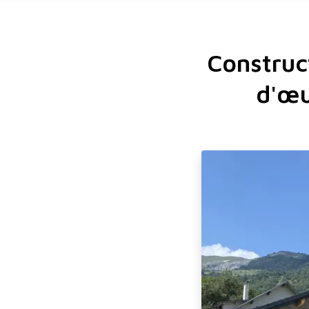
Construct
d'œu