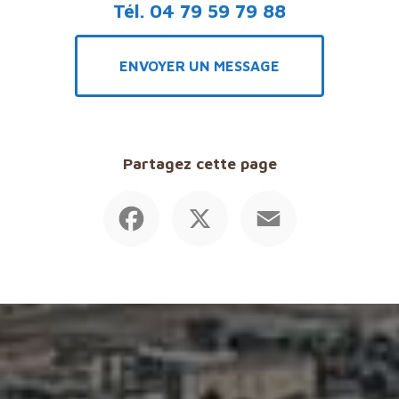
Tél.
04 79 59 79 88
ENVOYER UN MESSAGE
Partagez cette page
Facebook
X
Email