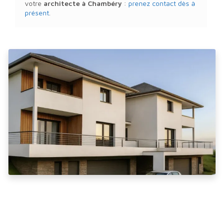
votre
architecte
à Chambéry
:
prenez contact dès à
présent
.